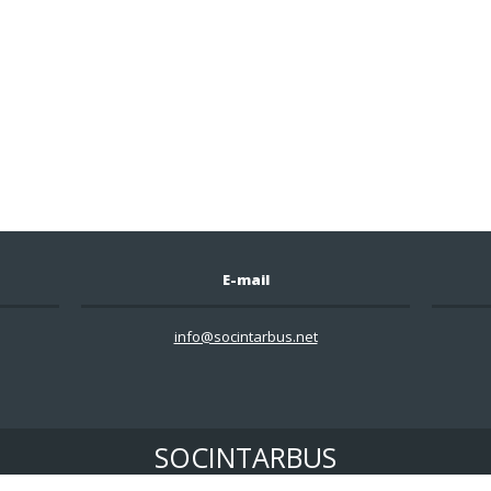
E-mail
info@socintarbus.net
SOCINTARBUS