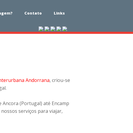
iagem?
Contato
Links
Interurbana Andorrana
, criou-se
al.
de Ancora (Portugal) até Encamp
nossos serviços para viajar,