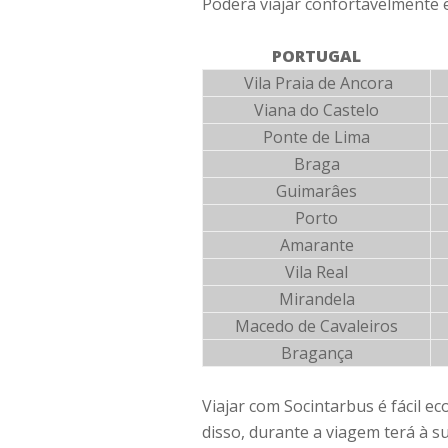
Poderá viajar confortavelmente e
PORTUGAL
Vila Praia de Ancora
Viana do Castelo
Ponte de Lima
Braga
Guimarâes
Porto
Amarante
Vila Real
Mirandela
Macedo de Cavaleiros
Bragança
Viajar com Socintarbus é fácil e
disso, durante a viagem terá à s