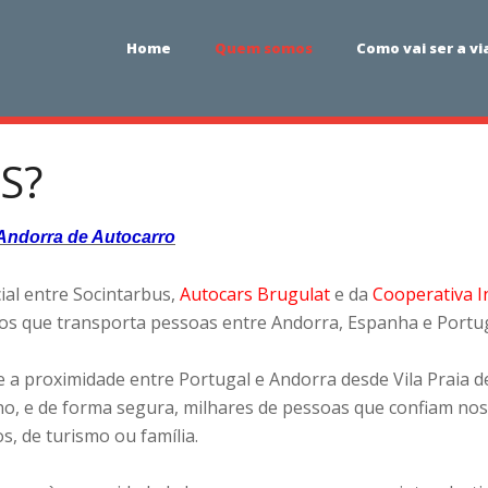
Home
Quem somos
Como vai ser a v
S?
 Andorra de Autocarro
ial entre Socintarbus,
Autocars Brugulat
e da
Cooperativa 
rros que transporta pessoas entre Andorra, Espanha e Portug
e a proximidade entre Portugal e Andorra desde Vila Praia 
o, e de forma segura, milhares de pessoas que confiam nos 
s, de turismo ou família.