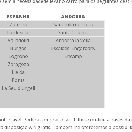
 sem à necessidadede levar o carro para os seguintes desti
ESPANHA
ANDORRA
Zamora
Sant Julià de Lòria
Tordesillas
Santa Coloma
Valladolid
Andorra la Vella
Burgos
Escaldes-Engordany
Logroño
Encamp
Zaragoza
Lleida
Ponts
La Seu d'Urgell
confortável. Poderá comprar o seu bilhete on-line através da
ua disposição wifi grátis. Também lhe oferecemos a possibili