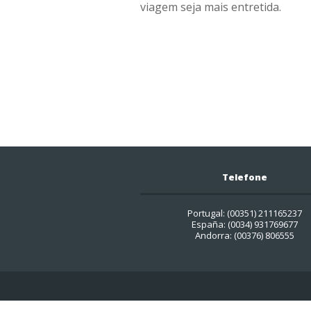
viagem seja mais entretida.
Telefone
Portugal: (00351) 211165237
España: (0034) 931769677
Andorra: (00376) 806555