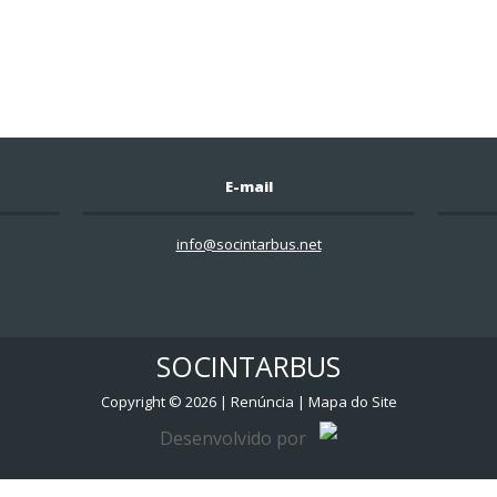
E-mail
info@socintarbus.net
SOCINTARBUS
Copyright ©
2026
|
Renúncia
|
Mapa do Site
Desenvolvido por