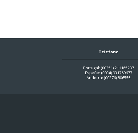
Telefone
Portugal: (00351) 211165237
España: (0034) 931769677
Andorra: (00376) 806555