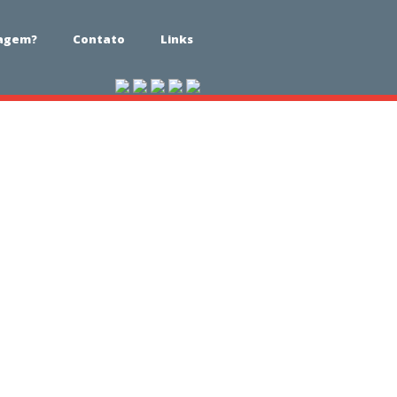
iagem?
Contato
Links