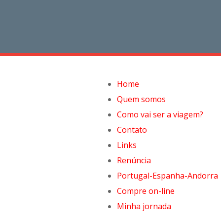
Home
Quem somos
Como vai ser a viagem?
Contato
Links
Renúncia
Portugal-Espanha-Andorra
Compre on-line
Minha jornada