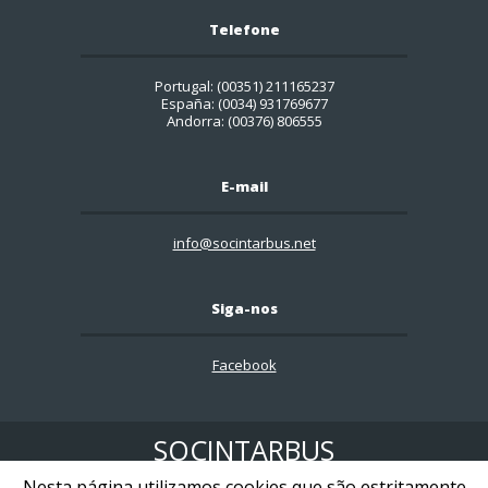
Telefone
Portugal: (00351) 211165237
España: (0034) 931769677
Andorra: (00376) 806555
E-mail
info@socintarbus.net
Siga-nos
Facebook
SOCINTARBUS
Nesta página utilizamos cookies que são estritamente
Copyright ©
2026
|
Renúncia
|
Mapa do Site