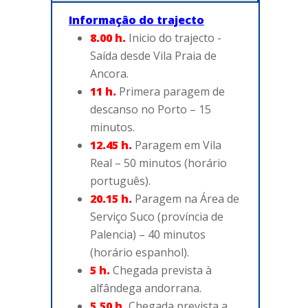
PORTUGAL
Informaçâo do trajecto
8.00 h.
Inicio do trajecto -
Saída desde Vila Praia de
Ancora.
11 h.
Primera paragem de
descanso no Porto – 15
minutos.
12.45 h.
Paragem em Vila
Real – 50 minutos (horário
português).
20.15 h.
Paragem na Área de
Serviço Suco (província de
Palencia) – 40 minutos
(horário espanhol).
5 h.
Chegada prevista à
alfândega andorrana.
5.50 h.
Chegada prevista a